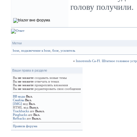
голову получили.
Метки
bose
,
подключение к bose
,
бозе
,
усилитель
«
Innotrends Ca-FI. Штатное головное уст
Ваши права в разделе
Вы
не можете
создавать новые темы
Вы
не можете
отвечать в темах
Вы
не можете
прикреплять вложения
Вы
не можете
редактировать свои сообщения
BB коды
Вкл.
Смайлы
Вкл.
[IMG]
код
Вкл.
HTML код
Выкл.
Trackbacks
are
Выкл.
Pingbacks
are
Вкл.
Refbacks
are
Выкл.
Правила форума