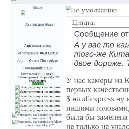
blazer
Цитата:
Сообщение о
А у вас то к
Администратор
того-же Китая
Регистрация:
06.03.2012
двое дороже. 
Адрес:
Санкт-Петербург
Сообщений:
1,150
Благодарил(а): 12 раз(а)
Поблагодарили: 96 раз(а) в 79
У нас камеры из К
сообщениях
первых качественн
$ на aliexpress ну
нашими головами, 
была бы заменена 
не только не удал