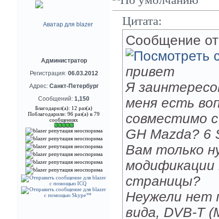
Цитата:
Сообщение о
Администратор
привет
Регистрация:
06.03.2012
Я заинтересов
Адрес:
Санкт-Петербург
Сообщений:
1,150
меня есть во
Благодарил(а): 12 раз(а)
Поблагодарили: 96 раз(а) в 79
совместимо с
сообщениях
GH Mazda? 6 S
Вам только н
модификации 
страницы?
Неужели нет 
вида, DVB-T (