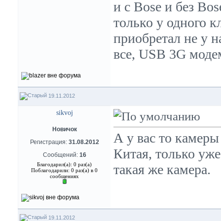
и с Bose и без Bo
только у одного к
приобретал не у н
все, USB 3G модем
19.11.2012
sikvoj
Новичок
А у вас то камеры
Регистрация:
31.08.2012
Китая, только уже
Сообщений:
16
Благодарил(а): 0 раз(а)
такая же камера.
Поблагодарили: 0 раз(а) в 0
сообщениях
19.11.2012