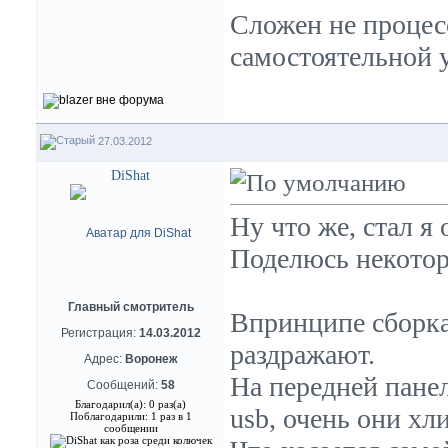
Сложен не процесс
самостоятельной у
27.03.2012
DiShat
Ну что же, стал я
Поделюсь некотор
Главный смотритель
Впринципе сборка
Регистрация:
14.03.2012
раздражают.
Адрес:
Воронеж
На передней пане
Сообщений:
58
Благодарил(а): 0 раз(а)
usb, очень они хли
Поблагодарили: 1 раз в 1
сообщении