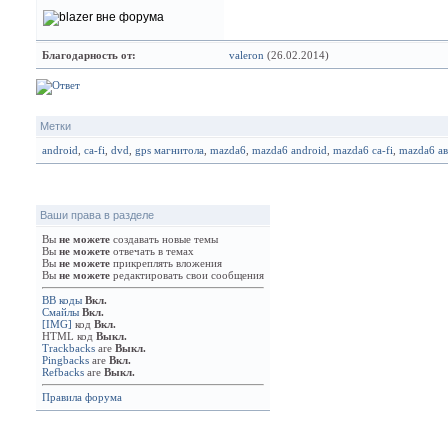
Благодарность от:
valeron
(26.02.2014)
Метки
android
,
ca-fi
,
dvd
,
gps магнитола
,
mazda6
,
mazda6 android
,
mazda6 ca-fi
,
mazda6 а
Ваши права в разделе
Вы
не можете
создавать новые темы
Вы
не можете
отвечать в темах
Вы
не можете
прикреплять вложения
Вы
не можете
редактировать свои сообщения
BB коды
Вкл.
Смайлы
Вкл.
[IMG]
код
Вкл.
HTML код
Выкл.
Trackbacks
are
Выкл.
Pingbacks
are
Вкл.
Refbacks
are
Выкл.
Правила форума