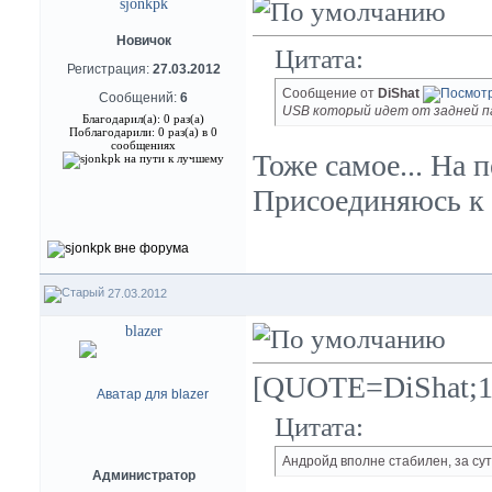
sjonkpk
Новичок
Цитата:
Регистрация:
27.03.2012
Сообщение от
DiShat
Сообщений:
6
USB который идет от задней па
Благодарил(а): 0 раз(а)
Поблагодарили: 0 раз(а) в 0
сообщениях
Тоже самое... На 
Присоединяюсь к 
27.03.2012
blazer
[QUOTE=DiShat;1
Цитата:
Андройд вполне стабилен, за сутк
Администратор