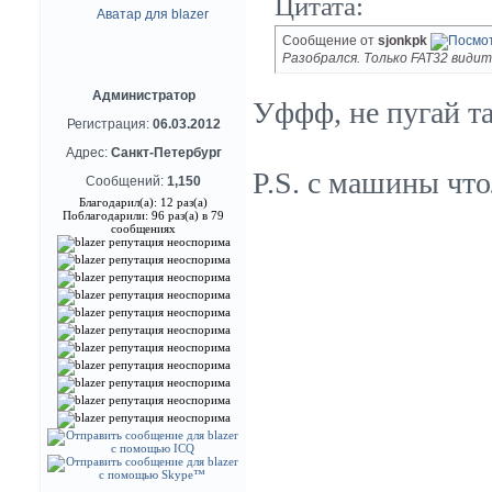
Цитата:
Сообщение от
sjonkpk
Разобрался. Только FAT32 видит
Администратор
Уффф, не пугай та
Регистрация:
06.03.2012
Адрес:
Санкт-Петербург
P.S. с машины чт
Сообщений:
1,150
Благодарил(а): 12 раз(а)
Поблагодарили: 96 раз(а) в 79
сообщениях