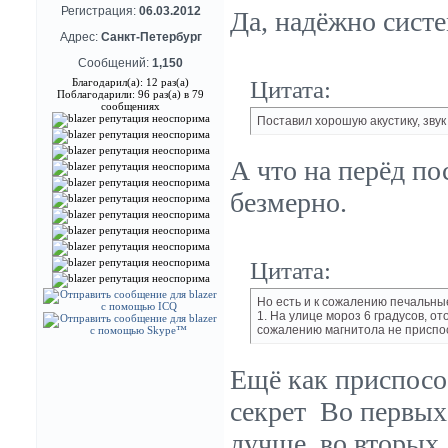
Регистрация:
06.03.2012
Да, надёжно систе
Адрес:
Санкт-Петербург
Сообщений:
1,150
Цитата:
Благодарил(а): 12 раз(а)
Поблагодарили: 96 раз(а) в 79
сообщениях
Поставил хорошую акустику, звук
А что на перёд по
безмерно.
Цитата:
Но есть и к сожалению печальны
1. На улице мороз 6 градусов, о
сожалению магнитола не приспос
Ещё как приспособ
секрет
Во первых 
лучше, во вторых