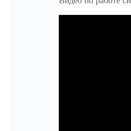
Ви
део по работе с