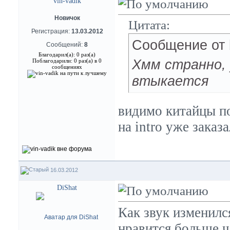
vin-vadik
Новичок
Цитата:
Регистрация:
13.03.2012
Сообщение от
Сообщений:
8
Благодарил(а): 0 раз(а)
Хмм странно, 
Поблагодарили: 0 раз(а) в 0
сообщениях
втыкается
видимо китайцы по
на intro уже заказ
16.03.2012
DiShat
Как звук изменилс
нравится больше ч