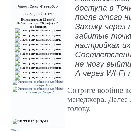
доступа в Точ
Адрес:
Санкт-Петербург
Сообщений:
1,150
после этого н
Благодарил(а): 12 раз(а)
Поблагодарили: 96 раз(а) в 79
Захожу через 
сообщениях
забитые точки
настройках их
Соответсвенн
не могу выйти
А через WI-FI
Сотрите вообще в
менеджера. Далее 
голову.