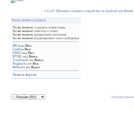
«
Ca-Fi. Штатное головное устройство на Android для Mazda
Ваши права в разделе
Вы
не можете
создавать новые темы
Вы
не можете
отвечать в темах
Вы
не можете
прикреплять вложения
Вы
не можете
редактировать свои сообщения
BB коды
Вкл.
Смайлы
Вкл.
[IMG]
код
Вкл.
HTML код
Выкл.
Trackbacks
are
Выкл.
Pingbacks
are
Вкл.
Refbacks
are
Выкл.
Правила форума
Текущее врем