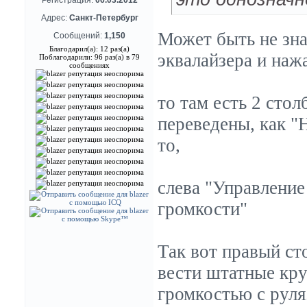
Регистрация:
06.03.2012
Адрес:
Санкт-Петербург
Может быть не зна
Сообщений:
1,150
Благодарил(а): 12 раз(а)
эквалайзера и наж
Поблагодарили: 96 раз(а) в 79
сообщениях
то там есть 2 стол
переведены, как "Н
то,
слева "Управление
громкости"
Так вот правый сто
вести штатные кру
громкостью с руля