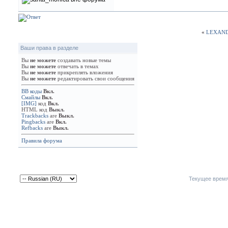
«
LEXAND
Ваши права в разделе
Вы
не можете
создавать новые темы
Вы
не можете
отвечать в темах
Вы
не можете
прикреплять вложения
Вы
не можете
редактировать свои сообщения
BB коды
Вкл.
Смайлы
Вкл.
[IMG]
код
Вкл.
HTML код
Выкл.
Trackbacks
are
Выкл.
Pingbacks
are
Вкл.
Refbacks
are
Выкл.
Правила форума
Текущее врем