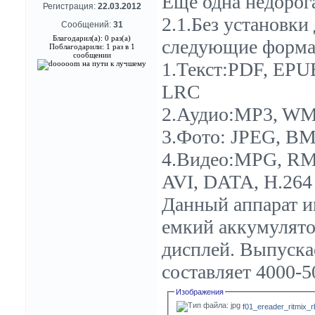
Еще одна недорог
Регистрация:
22.03.2012
2.1.Без установк
Сообщений:
31
Благодарил(а): 0 раз(а)
следующие форма
Поблагодарили: 1 раз в 1
сообщении
1.Текст:PDF, EPU
LRC
2.Аудио:MP3, W
3.Фото: JPEG, BM
4.Видео:MPG, RM
AVI, DATA, H.264
Данный аппарат и
емкий аккумулято
дисплей. Выпуска
составляет 4000-5
Изображения
f01_ereader_ritmix_r