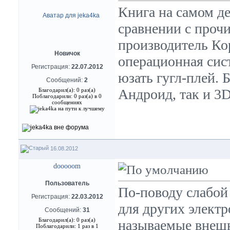
Книга на самом де
сравнении с проч
производитель Кор
Новичок
операционная сист
Регистрация:
22.07.2012
юзать гугл-плей. 
Сообщений:
2
Андроид, так и 3
Благодарил(а): 0 раз(а)
Поблагодарили: 0 раз(а) в 0
сообщениях
16.08.2012
dooooom
Пользователь
По-поводу слабой 
Регистрация:
22.03.2012
для других электр
Сообщений:
31
Благодарил(а): 0 раз(а)
называемые внешн
Поблагодарили: 1 раз в 1