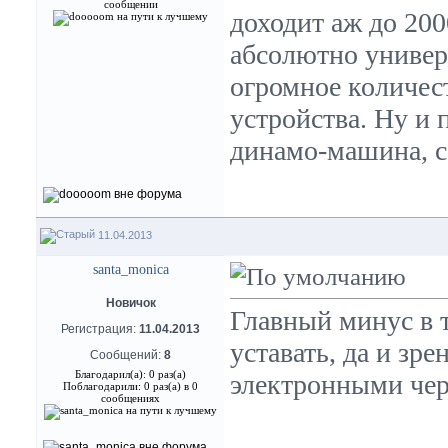
сообщении
доходит аж до 20
абсолютно универ
огромное количес
устройства. Ну и 
динамо-машина, с
11.04.2013
santa_monica
Новичок
Главный минус в т
Регистрация:
11.04.2013
уставать, да и зр
Сообщений:
8
Благодарил(а): 0 раз(а)
электронными че
Поблагодарили: 0 раз(а) в 0
сообщениях