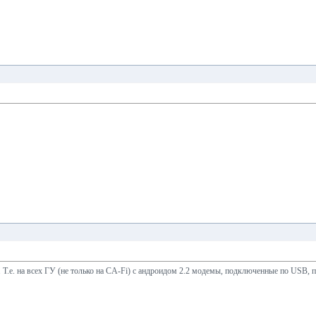
2. Т.е. на всех ГУ (не только на CA-Fi) с андроидом 2.2 модемы, подключенные по USB,