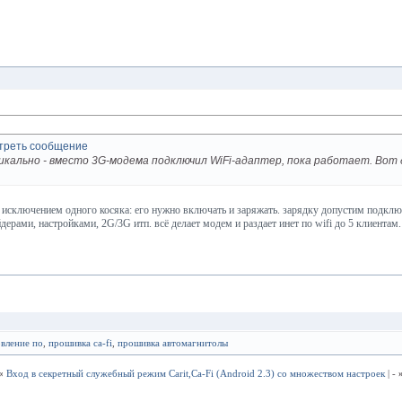
ально - вместо 3G-модема подключил WiFi-адаптер, пока работает. Вот ду
 исключением одного косяка: его нужно включать и заряжать. зарядку допустим подклю
йдерами, настройками, 2G/3G итп. всё делает модем и раздает инет по wifi до 5 клиентам
вление по
,
прошивка ca-fi
,
прошивка автомагнитолы
«
Вход в секретный служебный режим Carit,Ca-Fi (Android 2.3) со множеством настроек
| -