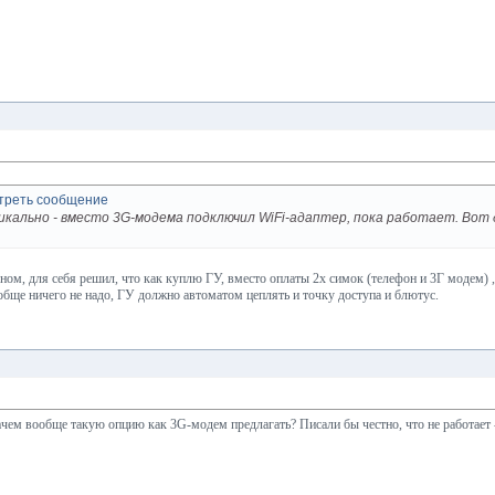
ально - вместо 3G-модема подключил WiFi-адаптер, пока работает. Вот ду
убном, для себя решил, что как куплю ГУ, вместо оплаты 2х симок (телефон и 3Г модем) 
вобще ничего не надо, ГУ должно автоматом цеплять и точку доступа и блютус.
ачем вообще такую опцию как 3G-модем предлагать? Писали бы честно, что не работает 