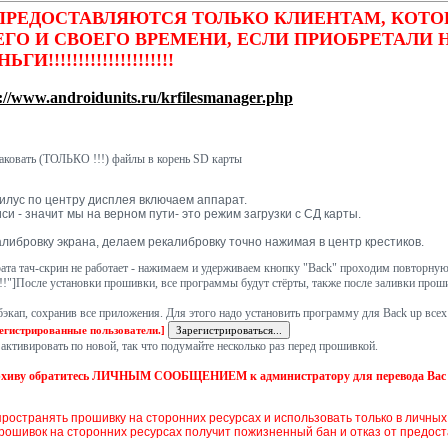
 ПРЕДОСТАВЛЯЮТСЯ ТОЛЬКО КЛИЕНТАМ, КОТ
ЕГО И СВОЕГО ВРЕМЕНИ, ЕСЛИ ПРИОБРЕТАЛИ 
!!!!!!!!!!!!!!!!!!!!
://www.androidunits.ru/krfilesmanager.php
паковать (ТОЛЬКО !!!) файлы в корень SD карты
илус по центру дисплея включаем аппарат.
и - значит мы на верном пути- это режим загрузки с СД карты.
либровку экрана, делаем рекалибровку точно нажимая в центр крестиков.
ата тач-скрин не работает - нажимаем и удерживаем кнопку "Back" проходим повторную
 установки прошивки, все программы будут стёрты, также после заливки прошивок 
экап, сохранив все приложения. Для этого надо установить программу для Back up все
регистрированные пользователи.]
я активировать по новой, так что подумайте несколько раз перед прошивкой.
архиву обратитесь ЛИЧНЫМ СООБЩЕНИЕМ к администратору для перевода Вас в
ространять прошивку на сторонних ресурсах и использовать только в личных
прошивок на сторонних ресурсах получит пожизненный бан и отказ от предос