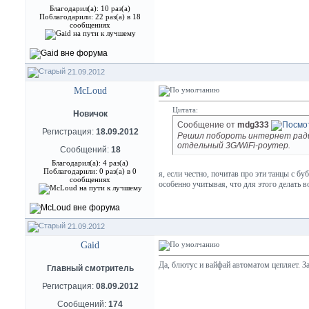
Благодарил(а): 10 раз(а)
Поблагодарили: 22 раз(а) в 18
сообщениях
21.09.2012
McLoud
Цитата:
Новичок
Сообщение от
mdg333
Регистрация:
18.09.2012
Решил побороть интернет радик
отдельный 3G/WiFi-роутер.
Сообщений:
18
Благодарил(а): 4 раз(а)
Поблагодарили: 0 раз(а) в 0
я, если честно, почитав про эти танцы с б
сообщениях
особенно учитывая, что для этого делать 
21.09.2012
Gaid
Да, блютус и вайфай автоматом цепляет. З
Главный смотритель
Регистрация:
08.09.2012
Сообщений:
174