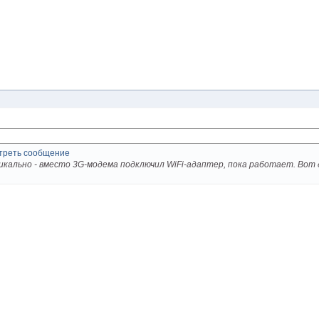
ально - вместо 3G-модема подключил WiFi-адаптер, пока работает. Вот ду