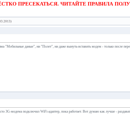
ЖЁСТКО ПРЕСЕКАТЬСЯ. ЧИТАЙТЕ ПРАВИЛА ПОЛ
03.2013)
а "Мобильные даные", ни "Полет", ни даже вынуть-вставить модем - только после перез
сто 3G-модема подключил WiFi-адаптер, пока работает. Вот думаю как лучше - раздава