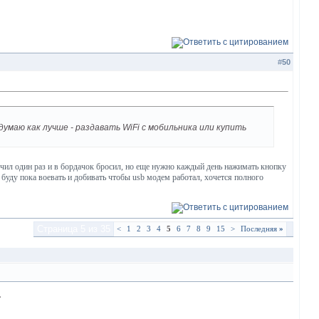
#
50
маю как лучше - раздавать WiFi с мобильника или купить
чил один раз и в бордачок бросил, но еще нужно каждый день нажимать кнопку
. буду пока воевать и добивать чтобы usb модем работал, хочется полного
Страница 5 из 35
<
1
2
3
4
5
6
7
8
9
15
>
Последняя
»
»