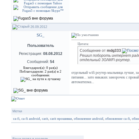
26.09.2012
SG_
Цитата:
Пользователь
Сообщение от
mdg333
Регистрация:
08.08.2012
Решил побороть интернет радик
отдельный 3G/WiFi-роутер.
Сообщений:
54
Благодарил(а): 0 раз(а)
Поблагодарили: 2 раз(а) в 2
отдельный wifi роутер-мыльница лучше, за
сообщениях
питания... зато никаких заморочек с прова
автоматизма...
Метки
ca-fi
,
ca-fi android
,
carit
,
carit прошивки
,
обновление android
,
обновление ca-fi
,
обно
Ваши права в разделе