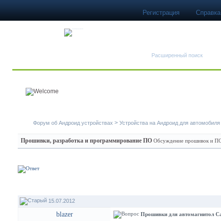
Регистрация
Справка
Быстрый поиск
Расширенный поиск
>
Форум об Андроид устройствах
Устройства на Андроид для автомобиля
Прошивки, разработка и программирование ПО
Обсуждение прошивок и ПО 
15.07.2012
blazer
Прошивки для автомагнитол Ca