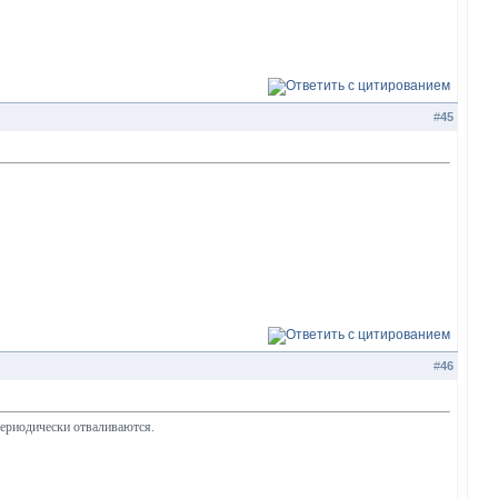
#
45
#
46
 периодически отваливаются.