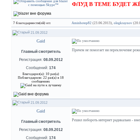
ФЛУД В ТЕМЕ БУДЕТ 
7 благодарности(ей) от:
Aminhotep82
(23.06.2013),
olegkraynov
(20.
21.09.2012
Gaid
Причем не помогает ни переключение режим
Главный смотритель
Регистрация:
08.09.2012
Сообщений:
174
Благодарил(а): 10 раз(а)
Поблагодарили: 22 раз(а) в 18
сообщениях
21.09.2012
Gaid
Решил побороть интернет радикально - вме
Главный смотритель
Регистрация:
08.09.2012
Сообщений:
174