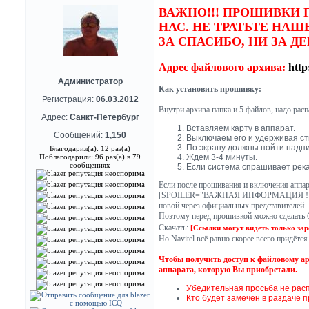
ВАЖНО!!! ПРОШИВКИ
НАС. НЕ ТРАТЬТЕ НАШ
ЗА СПАСИБО, НИ ЗА ДЕНЬГИ!
Адрес файлового архива:
http
Администратор
Как установить прошивку:
Регистрация:
06.03.2012
Внутри архива папка и 5 файлов, надо рас
Адрес:
Санкт-Петербург
Вставляем карту в аппарат.
Сообщений:
1,150
Выключаем его и удерживая ст
По экрану должны пойти надпис
Благодарил(а): 12 раз(а)
Поблагодарили: 96 раз(а) в 79
Ждем 3-4 минуты.
сообщениях
Если система спрашивает река
Если после прошивания и включения аппар
[SPOILER="ВАЖНАЯ ИНФОРМАЦИЯ !!!"]После
новой через официальных представителей.
Поэтому перед прошивкой можно сделать б
Скачать:
[Ссылки могут видеть только за
Но Navitel всё равно скорее всего придётс
Чтобы получить доступ к файловому 
аппарата, которую Вы приобретали.
Убедительная просьба не расп
Кто будет замечен в раздаче 