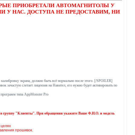
ОРЫЕ ПРИОБРЕТАЛИ АВТОМАГНИТОЛЫ У
НИ У НАС. ДОСТУПА НЕ ПРЕДОСТАВИМ, НИ
 калибровку экрана, должно быть всё нормально после этого. [/SPOILER]
зачастую слетает лицензия на Навител, его нужно будет активировать по
х программ типа AppMonster Pro
 группу "Клиенты". При обращении укажите Ваше Ф.И.О. и модель
 целях
тавления прошивок.