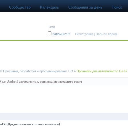
Сообщество
Календарь
Сообщения за день
Поиск
Авторизация
Запомнить?
Регистрация
|
Забыли пароль
>
Прошивки, разработка и программирование ПО
»
Прошивки для автомагнитол Ca-Fi.
для Android автомагнитол, допиливание заводского софта
-Fi. [Предоставляются только клиентам]