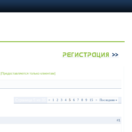
 [Предоставляются только клиентам]
Страница 5 из 35
<
1
2
3
4
5
6
7
8
9
15
>
Последняя
»
Опции темы
Опции просмотра
#
1