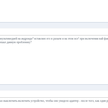
мультимедией на андроиде? вставляю его в разьем и на этом все! при включении вай фая
решал данную проблемму?
з выключить-включить устройство, чтобы оно увидело адаптер - после того, как один р