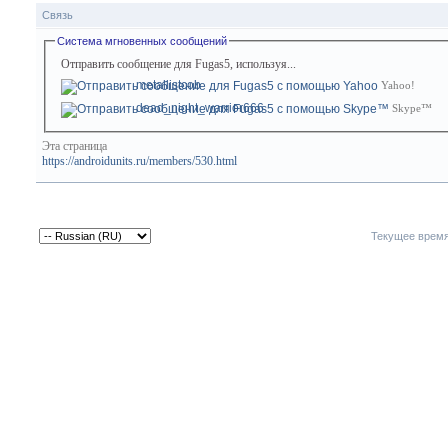
Связь
Система мгновенных сообщений
Отправить сообщение для Fugas5, используя...
metallistcob
Yahoo!
dead_night_warrior666
Skype™
Эта страница
https://androidunits.ru/members/530.html
Текущее врем