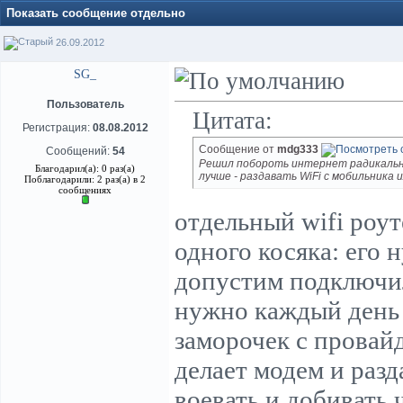
Показать сообщение отдельно
26.09.2012
SG_
Пользователь
Цитата:
Регистрация:
08.08.2012
Сообщение от
mdg333
Сообщений:
54
Решил побороть интернет радикально
Благодарил(а): 0 раз(а)
лучше - раздавать WiFi с мобильника 
Поблагодарили: 2 раз(а) в 2
сообщениях
отдельный wifi роу
одного косяка: его 
допустим подключил
нужно каждый день 
заморочек с провай
делает модем и разд
воевать и добивать 