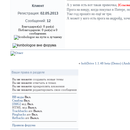
А у меня есть вот такая примочка,
[Ссылки
Клиент
Прога на винду, когда покупал в Питере, п
Регистрация:
02.05.2013
Уже год прошёл но ещё не три.
А может у кого есть прога на андройд, хоч
Сообщений:
12
Благодарил(а): 0 раз(а)
Поблагодарили: 0 раз(а) в 0
сообщениях
«
hobDrive 1.1.48 beta (Demo) (Andr
Ваши права в разделе
Вы
не можете
создавать новые темы
Вы
не можете
отвечать в темах
Вы
не можете
прикреплять вложения
Вы
не можете
редактировать свои сообщения
BB коды
Вкл.
Смайлы
Вкл.
[IMG]
код
Вкл.
HTML код
Выкл.
Trackbacks
are
Выкл.
Pingbacks
are
Вкл.
Refbacks
are
Выкл.
Правила форума