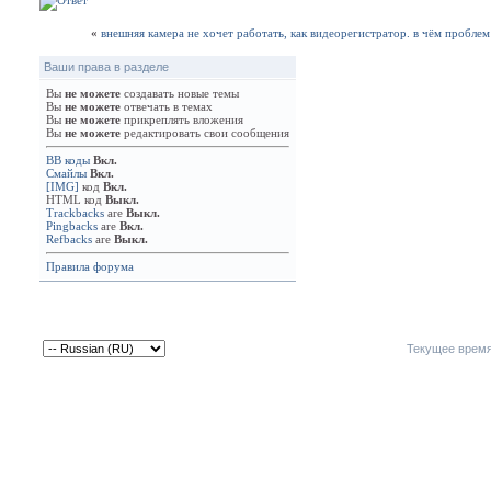
«
внешняя камера не хочет работать, как видеорегистратор. в чём проблем
Ваши права в разделе
Вы
не можете
создавать новые темы
Вы
не можете
отвечать в темах
Вы
не можете
прикреплять вложения
Вы
не можете
редактировать свои сообщения
BB коды
Вкл.
Смайлы
Вкл.
[IMG]
код
Вкл.
HTML код
Выкл.
Trackbacks
are
Выкл.
Pingbacks
are
Вкл.
Refbacks
are
Выкл.
Правила форума
Текущее врем