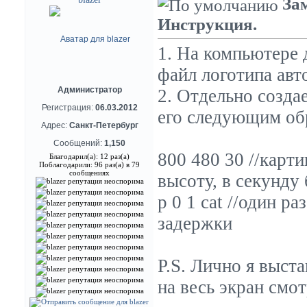
За
Инструкция.
1. На компьютере д
файл логотипа авт
Администратор
2. Отдельно созда
Регистрация:
06.03.2012
его следующим об
Адрес:
Санкт-Петербург
Сообщений:
1,150
800 480 30 //карти
Благодарил(а): 12 раз(а)
Поблагодарили: 96 раз(а) в 79
сообщениях
высоту, в секунду
p 0 1 cat //один ра
задержки
P.S. Лично я выста
на весь экран смот