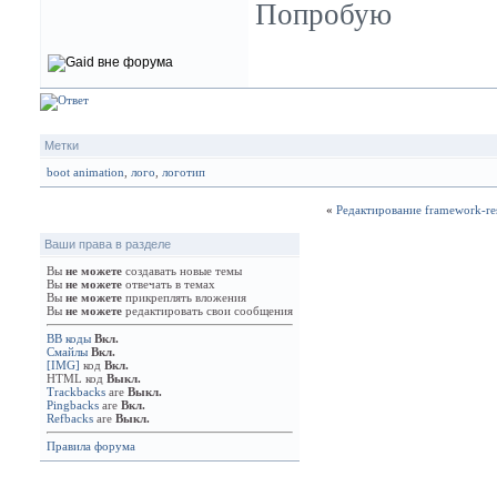
Попробую
Метки
boot animation
,
лого
,
логотип
«
Редактирование framework-re
Ваши права в разделе
Вы
не можете
создавать новые темы
Вы
не можете
отвечать в темах
Вы
не можете
прикреплять вложения
Вы
не можете
редактировать свои сообщения
BB коды
Вкл.
Смайлы
Вкл.
[IMG]
код
Вкл.
HTML код
Выкл.
Trackbacks
are
Выкл.
Pingbacks
are
Вкл.
Refbacks
are
Выкл.
Правила форума