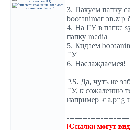
3. Пакуем папку c
bootanimation.zip
4. На ГУ в папке 
папку media
5. Кидаем bootanim
ГУ
6. Наслаждаемся!
P.S. Да, чуть не з
ГУ, к сожалению т
например kia.png и
------------------------
[Ссылки могут вид