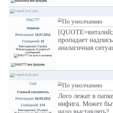
19.07.2012
DAG777
Новичок
[QUOTE=виталий;5
Регистрация:
19.07.2012
пропадает надпис
Сообщений:
10
аналагичная ситу
Благодарил(а): 0 раз(а)
Поблагодарили: 0 раз(а) в 0
сообщениях
20.09.2012
Gaid
Главный смотритель
Лого лежат в папке
Регистрация:
08.09.2012
нифига. Может быт
Сообщений:
174
надо выставлять?
Благодарил(а): 10 раз(а)