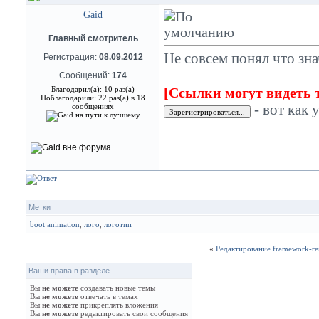
Gaid
Главный смотритель
Не совсем понял что зна
Регистрация:
08.09.2012
Сообщений:
174
Благодарил(а): 10 раз(а)
[Ссылки могут видеть 
Поблагодарили: 22 раз(а) в 18
- вот как 
сообщениях
Метки
boot animation
,
лого
,
логотип
«
Редактирование framework-re
Ваши права в разделе
Вы
не можете
создавать новые темы
Вы
не можете
отвечать в темах
Вы
не можете
прикреплять вложения
Вы
не можете
редактировать свои сообщения