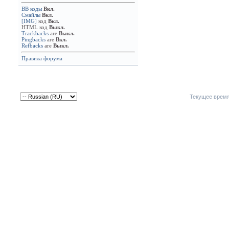
BB коды
Вкл.
Смайлы
Вкл.
[IMG]
код
Вкл.
HTML код
Выкл.
Trackbacks
are
Выкл.
Pingbacks
are
Вкл.
Refbacks
are
Выкл.
Правила форума
Текущее врем