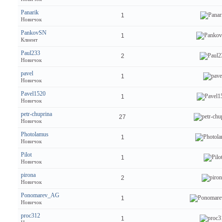
Panarik
1
Новичок
PankovSN
1
Клиент
Paul233
2
Новичок
pavel
1
Новичок
Pavel1520
1
Новичок
petr-chuprina
27
Новичок
Photolamus
1
Новичок
Pilot
1
Новичок
pirona
2
Новичок
Ponomarev_AG
1
Новичок
proc312
1