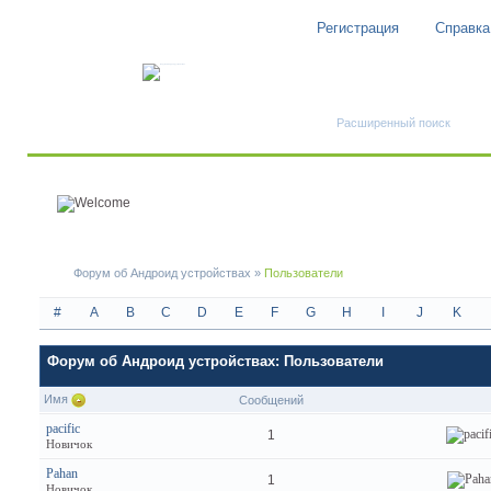
Регистрация
Справка
Быстрый поиск
Расширенный поиск
Форум об Андроид устройствах
»
Пользователи
#
A
B
C
D
E
F
G
H
I
J
K
Форум об Андроид устройствах: Пользователи
Имя
Сообщений
pacific
1
Новичок
Pahan
1
Новичок