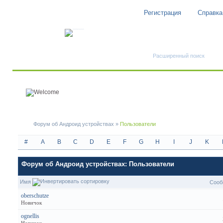
Регистрация
Справка
Быстрый поиск
Расширенный поиск
Форум об Андроид устройствах
»
Пользователи
#
A
B
C
D
E
F
G
H
I
J
K
Форум об Андроид устройствах: Пользователи
Имя
Сооб
oberschutze
Новичок
ognellis