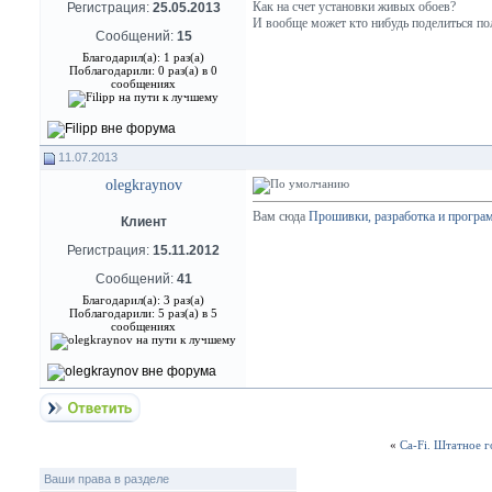
Как на счет установки живых обоев?
Регистрация:
25.05.2013
И вообще может кто нибудь поделиться по
Сообщений:
15
Благодарил(а): 1 раз(а)
Поблагодарили: 0 раз(а) в 0
сообщениях
11.07.2013
olegkraynov
Вам сюда
Прошивки, разработка и програ
Клиент
Регистрация:
15.11.2012
Сообщений:
41
Благодарил(а): 3 раз(а)
Поблагодарили: 5 раз(а) в 5
сообщениях
«
Ca-Fi. Штатное г
Ваши права в разделе