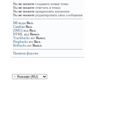
Вы
не можете
создавать новые темы
Вы
не можете
отвечать в темах
Вы
не можете
прикреплять вложения
Вы
не можете
редактировать свои сообщения
BB коды
Вкл.
Смайлы
Вкл.
[IMG]
код
Вкл.
HTML код
Выкл.
Trackbacks
are
Выкл.
Pingbacks
are
Вкл.
Refbacks
are
Выкл.
Правила форума