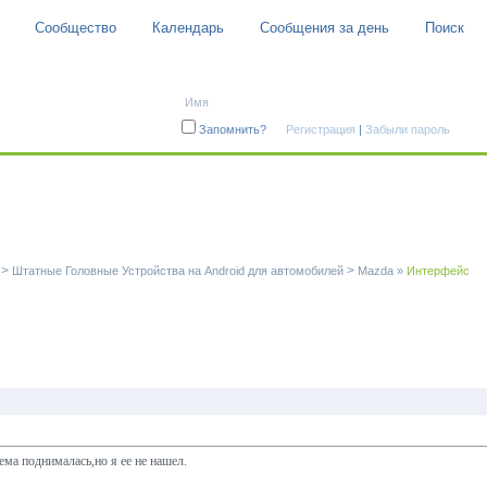
Сообщество
Календарь
Сообщения за день
Поиск
Авторизация
Запомнить?
Регистрация
|
Забыли пароль
>
>
Штатные Головные Устройства на Android для автомобилей
Mazda
»
Интерфейс
ма поднималась,но я ее не нашел.