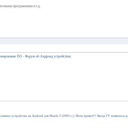
лезными программами и т.д.
ммирование ПО - Форум об Андроид устройствах
оловное устройство на Android для Mazda 3 (2005 г.)
|
Всем привет!!! Когда ГУ появиться 