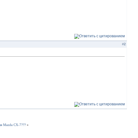
#
2
для Mazda CX-7???
»