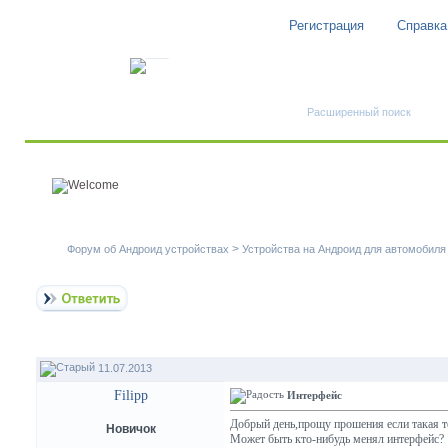
Регистрация
Справка
Быстрый поиск
Расширенный поиск
>
Форум об Андроид устройствах
Устройства на Андроид для автомобиля
11.07.2013
Filipp
Интерфейс
Добрый день,прощу прошения если такая те
Новичок
Может быть кто-нибудь менял интерфейс?