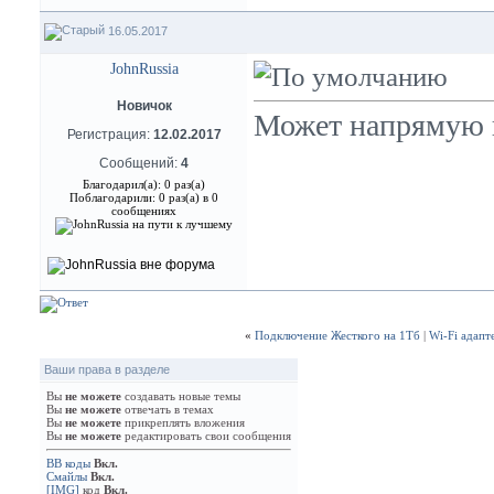
16.05.2017
JohnRussia
Новичок
Может напрямую 
Регистрация:
12.02.2017
Сообщений:
4
Благодарил(а): 0 раз(а)
Поблагодарили: 0 раз(а) в 0
сообщениях
«
Подключение Жесткого на 1Тб
|
Wi-Fi адапт
Ваши права в разделе
Вы
не можете
создавать новые темы
Вы
не можете
отвечать в темах
Вы
не можете
прикреплять вложения
Вы
не можете
редактировать свои сообщения
BB коды
Вкл.
Смайлы
Вкл.
[IMG]
код
Вкл.