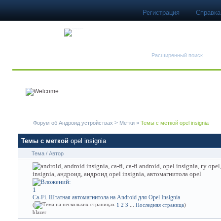
Регистрация
Справка
Быстрый поиск
Расширенный поиск
>
Форум об Андроид устройствах
Метки
»
Темы с меткой
opel insignia
Темы с меткой
opel insignia
Тема / Автор
Ca-Fi. Штатная автомагнитола на Android для Opel Insignia
(
1
2
3
...
Последняя страница
)
blazer