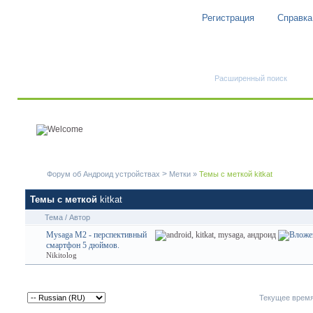
Регистрация
Справка
Быстрый поиск
Расширенный поиск
>
Форум об Андроид устройствах
Метки
»
Темы с меткой
kitkat
Темы с меткой
kitkat
Тема / Автор
Mysaga M2 - перспективный
смартфон 5 дюймов.
Nikitolog
Текущее врем