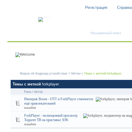
Регистрация
Справка
Быстрый поиск
Расширенный поиск
>
Форум об Андроид устройствах
Метки
»
Темы с меткой
forkplayer
Темы с меткой
forkplayer
Тема / Автор
Империя Boom - OTT и ForkPlayer становятся
ещё привлекательней
masalitin
ForkPlayer - полноценный просмотр
Торрент ТВ на приставке X96
masalitin