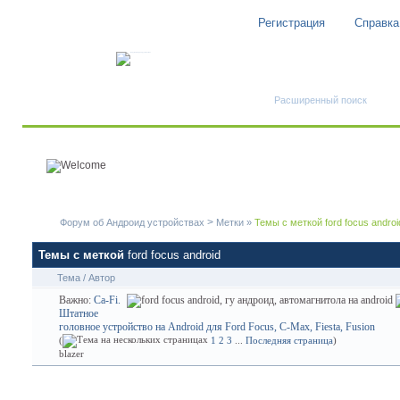
Регистрация
Справка
Быстрый поиск
Расширенный поиск
>
Форум об Андроид устройствах
Метки
»
Темы с меткой
ford focus androi
Темы с меткой
ford focus android
Тема / Автор
Важно:
Ca-Fi.
Штатное
головное устройство на Android для Ford Focus, C-Max, Fiesta, Fusion
(
1
2
3
...
Последняя страница
)
blazer