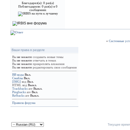
Благодарил(а): 0 раз(а)
Поблагодарили: 0 раз(а) в 0
сообщениях
«
Системные уст
Ваши права в разделе
Вы
не можете
создавать новые темы
Вы
не можете
отвечать в темах
Вы
не можете
прикреплять вложения
Вы
не можете
редактировать свои сообщения
BB коды
Вкл.
Смайлы
Вкл.
[IMG]
код
Вкл.
HTML код
Выкл.
Trackbacks
are
Выкл.
Pingbacks
are
Вкл.
Refbacks
are
Выкл.
Правила форума
Текущее врем