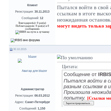
Клиент
Пытался войти в свой 
Регистрация:
30.11.2013
ссылкам в итоге выск
Сообщений:
12
неожиданная остановк
Благодарил(а): 0 раз(а)
могут видеть только з
Поблагодарили: 0 раз(а) в 0
сообщениях
30.10.2015
blazer
Цитата:
Сообщение от
IRBI
Пытался войти в св
разным ссылкам в 
Администратор
Произошла неожида
Регистрация:
06.03.2012
попытку.
[Ссылки мо
Адрес:
Санкт-Петербург
Сообщений:
1,150