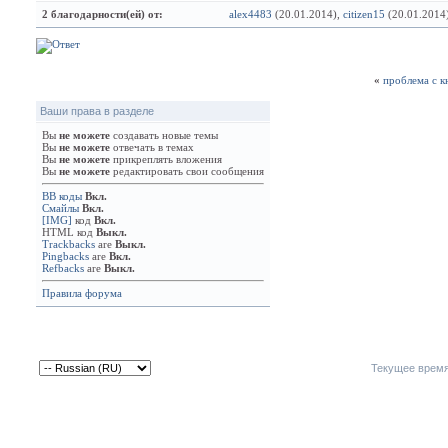
2 благодарности(ей) от:
alex4483
(20.01.2014),
citizen15
(20.01.2014
«
проблема с к
Ваши права в разделе
Вы
не можете
создавать новые темы
Вы
не можете
отвечать в темах
Вы
не можете
прикреплять вложения
Вы
не можете
редактировать свои сообщения
BB коды
Вкл.
Смайлы
Вкл.
[IMG]
код
Вкл.
HTML код
Выкл.
Trackbacks
are
Выкл.
Pingbacks
are
Вкл.
Refbacks
are
Выкл.
Правила форума
Текущее врем