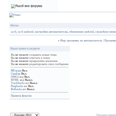
Метки
ca-fi
,
ca-fi android
,
настройки автомагнитолы
,
обновление android
,
служебное мен
«
Ищу прошивку на автомагнитолу
|
Прошивки
Ваши права в разделе
Вы
не можете
создавать новые темы
Вы
не можете
отвечать в темах
Вы
не можете
прикреплять вложения
Вы
не можете
редактировать свои сообщения
BB коды
Вкл.
Смайлы
Вкл.
[IMG]
код
Вкл.
HTML код
Выкл.
Trackbacks
are
Выкл.
Pingbacks
are
Вкл.
Refbacks
are
Выкл.
Правила форума
Текущее врем