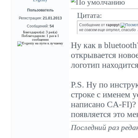
Пользователь
Цитата:
Регистрация:
21.01.2013
Сообщение от
rapopyt
Сообщений:
54
не совсем еще отупел, спасибо
Благодарил(а): 3 раз(а)
Поблагодарили: 1 раз в 1
сообщении
Ну как в bluetoot
открывается новое
логотип находится 
P.S. Ну по инстру
строке с именем у
написано CA-FI)? 
появляется это м
Последний раз реда