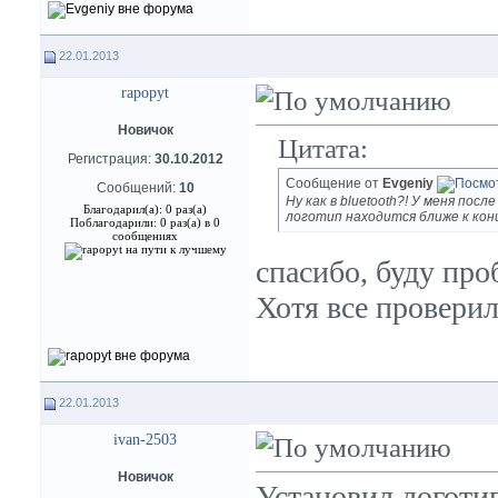
22.01.2013
rapopyt
Новичок
Цитата:
Регистрация:
30.10.2012
Сообщение от
Evgeniy
Сообщений:
10
Ну как в bluetooth?! У меня пос
Благодарил(а): 0 раз(а)
логотип находится ближе к концу
Поблагодарили: 0 раз(а) в 0
сообщениях
спасибо, буду про
Хотя все проверил.
22.01.2013
ivan-2503
Новичок
Установил логотип