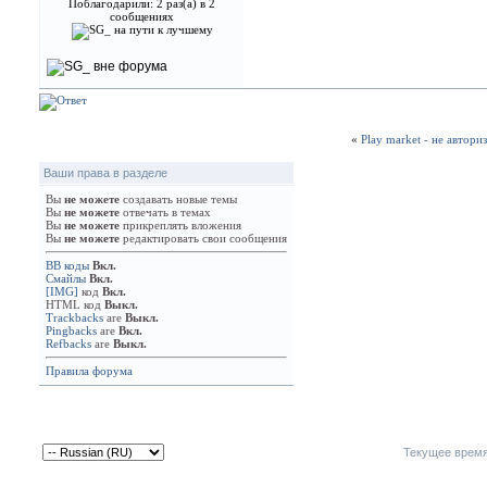
Поблагодарили: 2 раз(а) в 2
сообщениях
«
Play market - не автори
Ваши права в разделе
Вы
не можете
создавать новые темы
Вы
не можете
отвечать в темах
Вы
не можете
прикреплять вложения
Вы
не можете
редактировать свои сообщения
BB коды
Вкл.
Смайлы
Вкл.
[IMG]
код
Вкл.
HTML код
Выкл.
Trackbacks
are
Выкл.
Pingbacks
are
Вкл.
Refbacks
are
Выкл.
Правила форума
Текущее врем