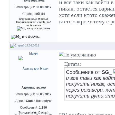
Пользователь
и все таки как войти 
Регистрация:
08.08.2012
никак, остается вариа
Сообщений:
54
хотя если ктото скажет
Благодарил(а): 0 раз(а)
всего закроет тему с р
Поблагодарили: 2 раз(а) в 2
сообщениях
27.09.2012
blazer
Цитата:
Сообщение от
SG_
и все таки как вой
получить никак, о
Администратор
через рекавери. хот
Регистрация:
06.03.2012
получить рута это 
Адрес:
Санкт-Петербург
Сообщений:
1,150
Благодарил(а): 12 раз(а)