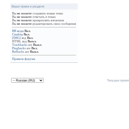
Ваши права в разделе
Вы
не можете
создавать новые темы
Вы
не можете
отвечать в темах
Вы
не можете
прикреплять вложения
Вы
не можете
редактировать свои сообщения
BB коды
Вкл.
Смайлы
Вкл.
[IMG]
код
Вкл.
HTML код
Выкл.
Trackbacks
are
Выкл.
Pingbacks
are
Вкл.
Refbacks
are
Выкл.
Правила форума
Текущее врем