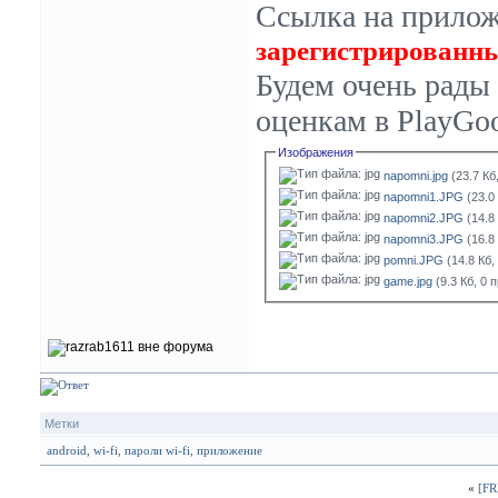
Ссылка на прило
зарегистрированны
Будем очень рады
оценкам в PlayGoo
Изображения
napomni.jpg
(23.7 Кб
napomni1.JPG
(23.0
napomni2.JPG
(14.8
napomni3.JPG
(16.8
pomni.JPG
(14.8 Кб,
game.jpg
(9.3 Кб, 0 
Метки
android
,
wi-fi
,
пароли wi-fi
,
приложение
«
[FR