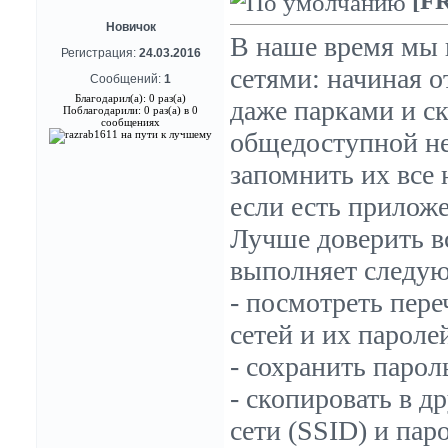
[F
Новичок
В наше время мы 
Регистрация:
24.03.2016
сетями: начиная о
Сообщений:
1
Благодарил(а): 0 раз(а)
даже парками и с
Поблагодарили: 0 раз(а) в 0
сообщениях
общедоступной не 
запомнить их все 
если есть приложе
Лучше доверить в
выполняет следу
- посмотреть пере
сетей и их пароле
- сохранить парол
- скопировать в д
сети (SSID) и пар