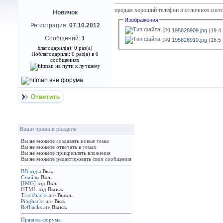
продам хороший телефон в отличном сост
Новичок
Изображения
Регистрация:
07.10.2012
195828909.jpg
(19.4
Сообщений:
1
195828910.jpg
(16.5
Благодарил(а): 0 раз(а)
Поблагодарили: 0 раз(а) в 0
сообщениях
Ваши права в разделе
Вы
не можете
создавать новые темы
Вы
не можете
отвечать в темах
Вы
не можете
прикреплять вложения
Вы
не можете
редактировать свои сообщения
BB коды
Вкл.
Смайлы
Вкл.
[IMG]
код
Вкл.
HTML код
Выкл.
Trackbacks
are
Выкл.
Pingbacks
are
Вкл.
Refbacks
are
Выкл.
Правила форума