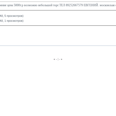
ояние цена 5000т.р возможно небольшой торг.ТЕЛ 89252667579 ЕВГЕНИЙ. московская 
 Кб, 5 просмотров)
 Кб, 1 просмотров)
«
- | -
»