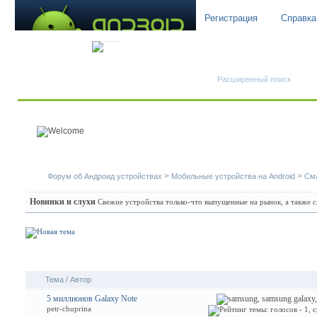
Регистрация
Справка
Быстрый поиск
Расширенный поиск
>
>
Форум об Андроид устройствах
Мобильные устройства на Android
См
Новинки и слухи
Свежие устройства только-что выпущенные на рынок, а также 
Темы раздела
: Новинки и слухи
Тема
/
Автор
5 миллионов Galaxy Note
petr-chuprina