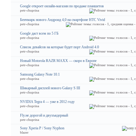
Google откроет онлайн-магазин по продаже планшетов
petr-chuprina
Бенчмарк нового Андроид 4,0 на смартфоне HTC Vivid
petr-chuprina
Google даст всем по 5 ГБ
petr-chuprina
Список девайсов на которые будет порт Android 4.0
petr-chuprina
Новый Motorola RAZR MAXX — скоро в Европе
petr-chuprina
Samsung Galaxy Note 10.1
petr-chuprina
Шикарный дисплей нового Galaxy S III
petr-chuprina
NVIDIA Tegrа 4 — уже в 2012 году
petr-chuprina
Fly.не дорогой и двухъядерный
petr-chuprina
Sony Xperia P / Sony Nyphon
blazer