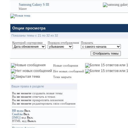
Samsung Galaxy S III
blazer
Опции просмотра
Показаны темы с 21 по 32 из 32
Критерий сортировки
Порядок отображения
Показать
Новые сообщения
Нет новых сообщений
Тема закрыта
Ваши права в разделе
Вы
не можете
создавать новые темы
Вы
не можете
отвечать в темах
Вы
не можете
прикреплять вложения
Вы
не можете
редактировать свои сообщения
BB коды
Вкл.
Смайлы
Вкл.
[IMG]
код
Вкл.
HTML код
Выкл.