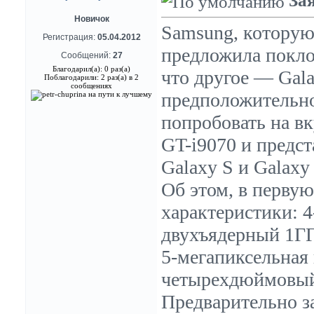
За
Новичок
Samsung, которую 
Регистрация:
05.04.2012
предложила покло
Сообщений:
27
Благодарил(а): 0 раз(а)
что другое — Gal
Поблагодарили: 2 раз(а) в 2
сообщениях
предположительно
попробовать на вк
GT-i9070 и предст
Galaxy S и Galaxy 
Об этом, в первую
характеристики:
двухъядерный 1ГГ
5-мегапиксельная
четырехдюймовый
Предварительно за