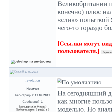
Великобритании по
конечно) плюс нал
«слив» попыткой 
чего-то гораздо б
[Ссылки могут вид
пользователи.]
17.09.2012
revolution
Новичок
На сегодняшний де
Регистрация:
17.09.2012
как многие польз
Сообщений:
1
Благодарил(а): 0 раз(а)
моделью. Но анали
Поблагодарили: 0 раз(а) в 0