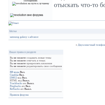
сообщениях
отыскать что-то б
Метки
samsung galaxy s advance
«
Двухсимочный телефон
Ваши права в разделе
Вы
не можете
создавать новые темы
Вы
не можете
отвечать в темах
Вы
не можете
прикреплять вложения
Вы
не можете
редактировать свои сообщения
BB коды
Вкл.
Смайлы
Вкл.
[IMG]
код
Вкл.
HTML код
Выкл.
Trackbacks
are
Выкл.
Pingbacks
are
Вкл.
Refbacks
are
Выкл.
Правила форума