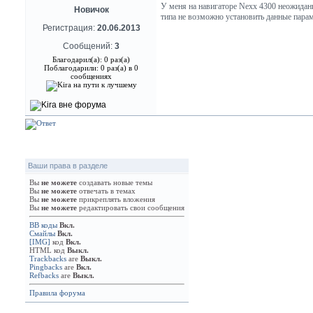
У меня на навигаторе Nexx 4300 неожиданн
Новичок
типа не возможно установить данные парам
Регистрация:
20.06.2013
Сообщений:
3
Благодарил(а): 0 раз(а)
Поблагодарили: 0 раз(а) в 0
сообщениях
Ваши права в разделе
Вы
не можете
создавать новые темы
Вы
не можете
отвечать в темах
Вы
не можете
прикреплять вложения
Вы
не можете
редактировать свои сообщения
BB коды
Вкл.
Смайлы
Вкл.
[IMG]
код
Вкл.
HTML код
Выкл.
Trackbacks
are
Выкл.
Pingbacks
are
Вкл.
Refbacks
are
Выкл.
Правила форума