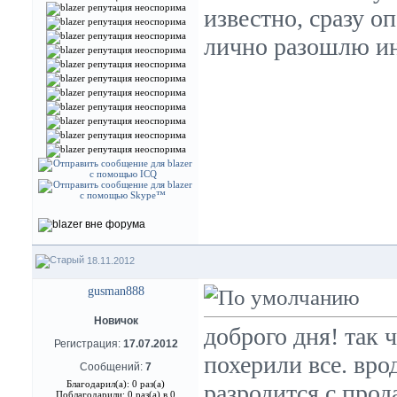
известно, сразу о
лично разошлю и
18.11.2012
gusman888
Новичок
доброго дня! так 
Регистрация:
17.07.2012
похерили все. вро
Сообщений:
7
Благодарил(а): 0 раз(а)
разродится с прод
Поблагодарили: 0 раз(а) в 0