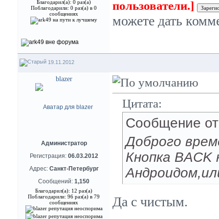
пользователи.]
Благодарил(а): 0 раз(а)
Поблагодарили: 0 раз(а) в 0
сообщениях
можете дать комм
19.11.2012
blazer
Цитата:
Сообщение о
Доброго врем
Администратор
Кнопка BACK 
Регистрация:
06.03.2012
Андроидом,ил
Адрес:
Санкт-Петербург
Сообщений:
1,150
Благодарил(а): 12 раз(а)
Поблагодарили: 96 раз(а) в 79
Да с чистым.
сообщениях