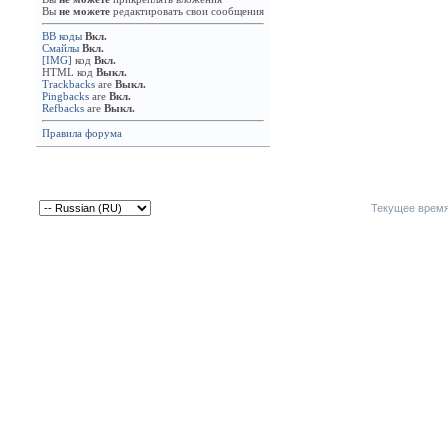
Вы
не можете
редактировать свои сообщения
BB коды
Вкл.
Смайлы
Вкл.
[IMG]
код
Вкл.
HTML код
Выкл.
Trackbacks
are
Выкл.
Pingbacks
are
Вкл.
Refbacks
are
Выкл.
Правила форума
Текущее врем