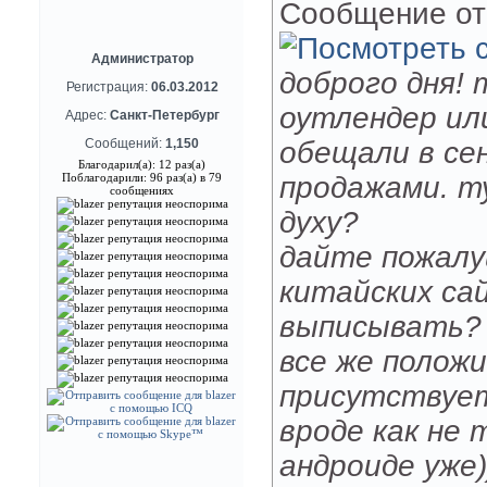
Сообщение о
Администратор
доброго дня! 
Регистрация:
06.03.2012
оутлендер или
Адрес:
Санкт-Петербург
Сообщений:
1,150
обещали в се
Благодарил(а): 12 раз(а)
Поблагодарили: 96 раз(а) в 79
продажами. ту
сообщениях
духу?
дайте пожалу
китайских са
выписывать? 
все же полож
присутствует(
вроде как не 
андроиде уже)