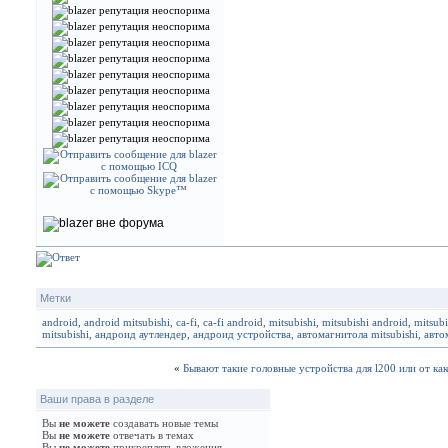
Метки
android
,
android mitsubishi
,
ca-fi
,
ca-fi android
,
mitsubishi
,
mitsubishi android
,
mitsubi
mitsubishi
,
андроид аутлендер
,
андроид устройства
,
автомагнитола mitsubishi
,
авто
«
Бывают такие головные устройства для l200 или от к
Ваши права в разделе
Вы
не можете
создавать новые темы
Вы
не можете
отвечать в темах
Вы
не можете
прикреплять вложения