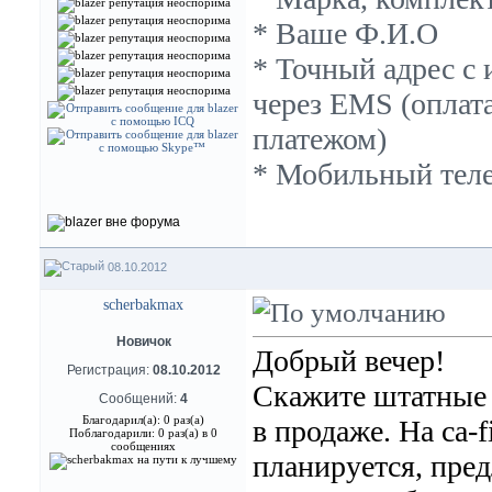
* Ваше Ф.И.О
* Точный адрес с 
через EMS (оплат
платежом)
* Мобильный теле
08.10.2012
scherbakmax
Новичок
Добрый вечер!
Регистрация:
08.10.2012
Скажите штатные н
Сообщений:
4
Благодарил(а): 0 раз(а)
в продаже. На са-f
Поблагодарили: 0 раз(а) в 0
сообщениях
планируется, пре