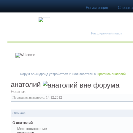
Регистрация
Справка
Быстрый поиск
Расширенный поиск
>
Форум об Андроид устройствах
Пользователи
»
Профиль анатолий
анатолий
Новичок
Последняя активность:
14.12.2012
Обо мне
О анатолий
Местоположение