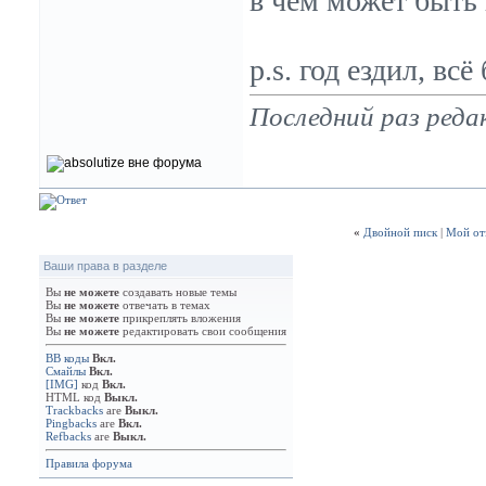
в чём может быть
p.s. год ездил, вс
Последний раз редак
«
Двойной писк
|
Мой отз
Ваши права в разделе
Вы
не можете
создавать новые темы
Вы
не можете
отвечать в темах
Вы
не можете
прикреплять вложения
Вы
не можете
редактировать свои сообщения
BB коды
Вкл.
Смайлы
Вкл.
[IMG]
код
Вкл.
HTML код
Выкл.
Trackbacks
are
Выкл.
Pingbacks
are
Вкл.
Refbacks
are
Выкл.
Правила форума