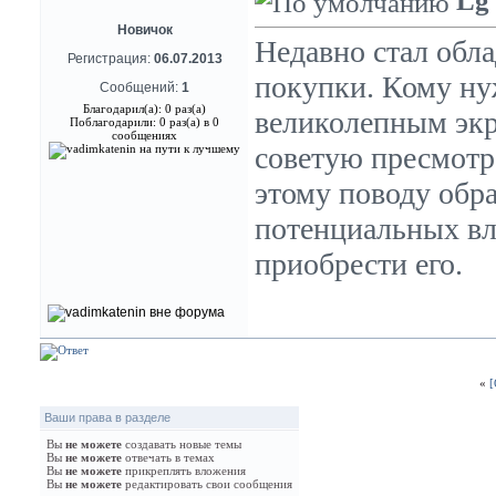
Lg
Новичок
Недавно стал обла
Регистрация:
06.07.2013
покупки. Кому ну
Сообщений:
1
Благодарил(а): 0 раз(а)
великолепным эк
Поблагодарили: 0 раз(а) в 0
сообщениях
советую пресмотре
этому поводу обр
потенциальных вла
приобрести его.
«
[
Ваши права в разделе
Вы
не можете
создавать новые темы
Вы
не можете
отвечать в темах
Вы
не можете
прикреплять вложения
Вы
не можете
редактировать свои сообщения