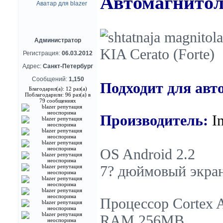
Автомагнитола
Администратор
Регистрация:
06.03.2012
Адрес:
Санкт-Петербург
Сообщений:
1,150
Подходит
для
авт
Благодарил(а): 12 раз(а)
Поблагодарили: 96 раз(а) в
79 сообщениях
Производитель:
I
OS Android 2.2
7? дюймовый экра
Процессор Cortex A
RAM 256MB