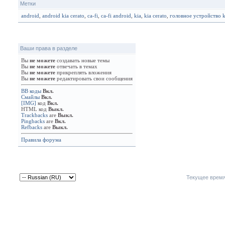
Метки
android
,
android kia cerato
,
ca-fi
,
ca-fi android
,
kia
,
kia cerato
,
головное устройство k
Ваши права в разделе
Вы
не можете
создавать новые темы
Вы
не можете
отвечать в темах
Вы
не можете
прикреплять вложения
Вы
не можете
редактировать свои сообщения
BB коды
Вкл.
Смайлы
Вкл.
[IMG]
код
Вкл.
HTML код
Выкл.
Trackbacks
are
Выкл.
Pingbacks
are
Вкл.
Refbacks
are
Выкл.
Правила форума
Текущее врем