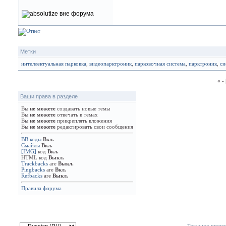
Метки
интеллектуальная парковка
,
видеопарктроник
,
парковочная система
,
парктроник
,
си
«
- 
Ваши права в разделе
Вы
не можете
создавать новые темы
Вы
не можете
отвечать в темах
Вы
не можете
прикреплять вложения
Вы
не можете
редактировать свои сообщения
BB коды
Вкл.
Смайлы
Вкл.
[IMG]
код
Вкл.
HTML код
Выкл.
Trackbacks
are
Выкл.
Pingbacks
are
Вкл.
Refbacks
are
Выкл.
Правила форума