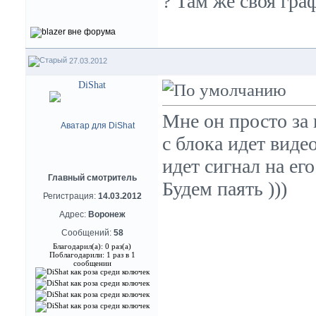
? Там же своя гра
27.03.2012
DiShat
Мне он просто за 
с блока идет виде
идет сигнал на ег
Главный смотритель
Будем паять )))
Регистрация:
14.03.2012
Адрес:
Воронеж
Сообщений:
58
Благодарил(а): 0 раз(а)
Поблагодарили: 1 раз в 1
сообщении