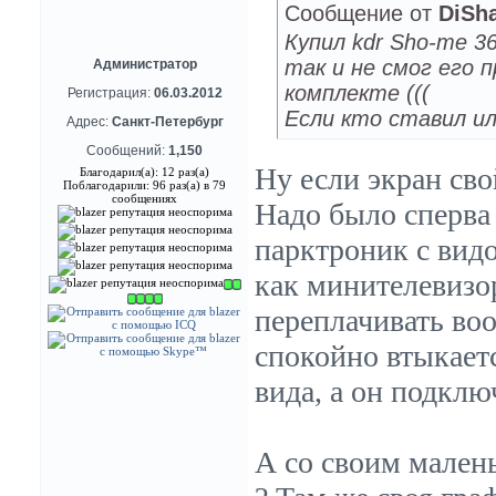
Сообщение от
DiSh
Купил kdr Sho-me 3
так и не смог его п
Администратор
комплекте (((
Регистрация:
06.03.2012
Если кто ставил ил
Адрес:
Санкт-Петербург
Сообщений:
1,150
Ну если экран сво
Благодарил(а): 12 раз(а)
Поблагодарили: 96 раз(а) в 79
сообщениях
Надо было сперва
парктроник с вид
как минителевизо
переплачивать воо
спокойно втыкаетс
вида, а он подклю
А со своим мален