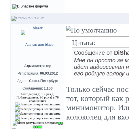
27.03.2012
blazer
Цитата:
Сообщение от
DiSh
Мне он просто за ко
идет видеосигнал н
Администратор
его родную голову 
Регистрация:
06.03.2012
Адрес:
Санкт-Петербург
Только сейчас пос
Сообщений:
1,150
Благодарил(а): 12 раз(а)
тот, который как 
Поблагодарили: 96 раз(а) в 79
сообщениях
минимонитор. Или
колоколец для вхо