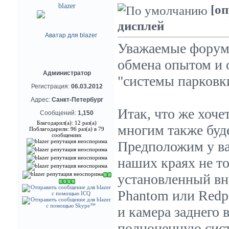
blazer
[о
дисплей
Уважаемые форумч
обмена опытом и 
Администратор
"системы парковк
Регистрация:
06.03.2012
Адрес:
Санкт-Петербург
Итак, что же хоче
Сообщений:
1,150
Благодарил(а): 12 раз(а)
многим также буде
Поблагодарили: 96 раз(а) в 79
сообщениях
Предположим у ва
наших краях не то,
установленный вн
Phantom или Redpo
и камера заднего 
полноценную сист