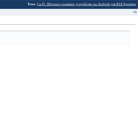
Тема
:
Ca-Fi. Штатное головное устройство на Android для KIA Sportage
#
5