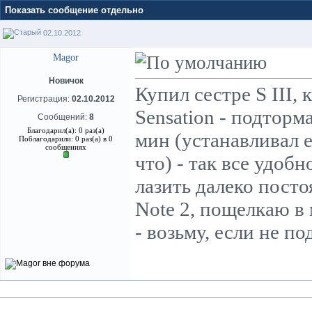
Показать сообщение отдельно
02.10.2012
Magor
Новичок
Купил сестре S III,
Регистрация:
02.10.2012
Sensation - подторм
Сообщений:
8
Благодарил(а): 0 раз(а)
мин (устанавливал 
Поблагодарили: 0 раз(а) в 0
сообщениях
что) - так все удоб
лазить далеко пост
Note 2, пощелкаю в 
- возьму, если не по