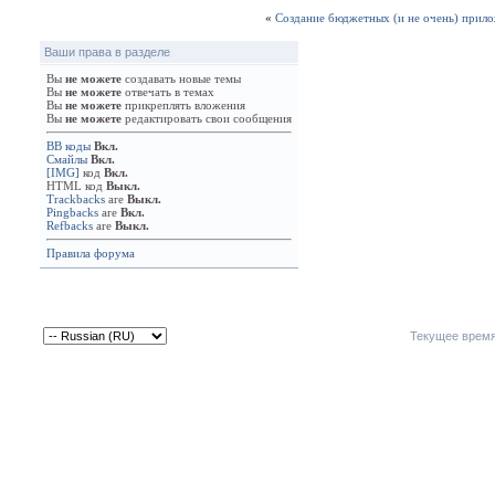
«
Создание бюджетных (и не очень) прило
Ваши права в разделе
Вы
не можете
создавать новые темы
Вы
не можете
отвечать в темах
Вы
не можете
прикреплять вложения
Вы
не можете
редактировать свои сообщения
BB коды
Вкл.
Смайлы
Вкл.
[IMG]
код
Вкл.
HTML код
Выкл.
Trackbacks
are
Выкл.
Pingbacks
are
Вкл.
Refbacks
are
Выкл.
Правила форума
Текущее врем