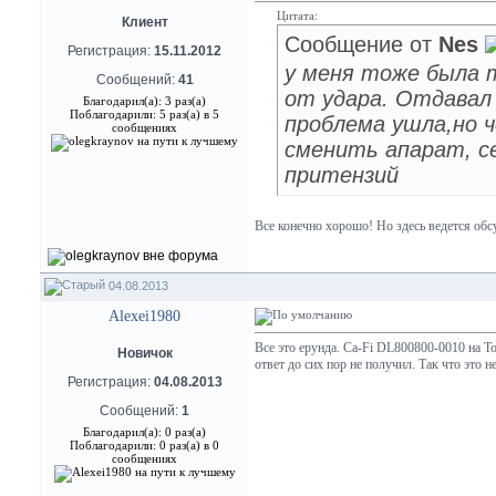
Цитата:
Клиент
Сообщение от
Nes
Регистрация:
15.11.2012
у меня тоже была т
Сообщений:
41
от удара. Отдавал 
Благодарил(а): 3 раз(а)
Поблагодарили: 5 раз(а) в 5
проблема ушла,но ч
сообщениях
сменить апарат, се
притензий
Все конечно хорошо! Но здесь ведется об
04.08.2013
Alexei1980
Все это ерунда. Ca-Fi DL800800-0010 на To
Новичок
ответ до сих пор не получил. Так что это н
Регистрация:
04.08.2013
Сообщений:
1
Благодарил(а): 0 раз(а)
Поблагодарили: 0 раз(а) в 0
сообщениях