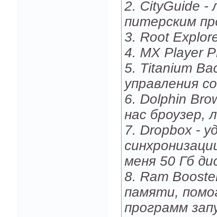
2. CityGuide 
питерским пр
3. Root Explor
4. MX Player 
5. Titanium B
управления с
6. Dolphin Br
нас броузер, 
7. Dropbox - 
синхронизаци
меня 50 Гб д
8. Ram Booste
памяти, помо
программ зап