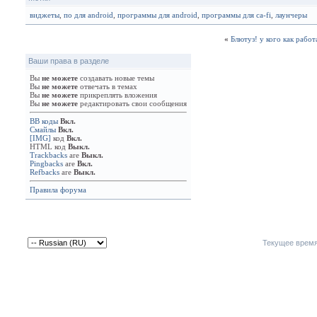
виджеты
,
по для android
,
программы для android
,
программы для ca-fi
,
лаунчеры
«
Блютуз! у кого как работ
Ваши права в разделе
Вы
не можете
создавать новые темы
Вы
не можете
отвечать в темах
Вы
не можете
прикреплять вложения
Вы
не можете
редактировать свои сообщения
BB коды
Вкл.
Смайлы
Вкл.
[IMG]
код
Вкл.
HTML код
Выкл.
Trackbacks
are
Выкл.
Pingbacks
are
Вкл.
Refbacks
are
Выкл.
Правила форума
Текущее врем