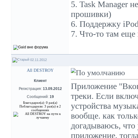
5. Task Manager н
прошивки)
6. Поддержку iPod
7. Что-то там ещ
02.11.2012
All DESTROY
Клиент
Приложение "Вкон
Регистрация:
13.09.2012
треки. Если включ
Сообщений:
19
Благодарил(а): 0 раз(а)
устройства музык
Поблагодарили: 3 раз(а) в 2
сообщениях
вообще. как толь
догадываюсь, что 
приложение, тогда