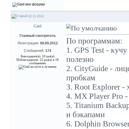
02.11.2012
Gaid
Главный смотритель
По программам:
Регистрация:
08.09.2012
1. GPS Test - куч
Сообщений:
174
Благодарил(а): 10 раз(а)
полезно
Поблагодарили: 22 раз(а) в 18
сообщениях
2. CityGuide - ли
пробкам
3. Root Explorer 
4. MX Player Pro 
5. Titanium Backu
и бэкапами
6. Dolphin Browse