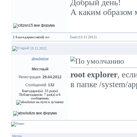
Добрый день!
А каким образом 
2 благодарности(ей) от:
Gaid
(15.11.2012)
15.11.2012
absolutize
Местный
root explorer
, есл
Регистрация:
29.04.2012
в папке /system/ap
Сообщений:
132
Благодарил(а): 33 раз(а)
Поблагодарили: 7 раз(а) в 6
сообщениях
Метки