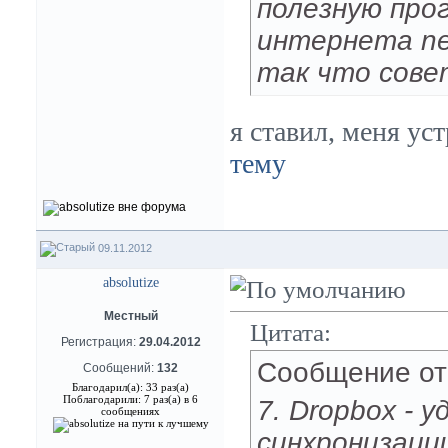
полезную про
интернета ne
так что сов
я ставил, меня ус
тему
09.11.2012
absolutize
Местный
Цитата:
Регистрация:
29.04.2012
Сообщение о
Сообщений:
132
Благодарил(а): 33 раз(а)
Поблагодарили: 7 раз(а) в 6
7. Dropbox - 
сообщениях
синхронизаци